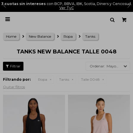
3 cuotas sin intereses
con BCP, BBVA, IBK, Scotia, Diners y Cencosud.
Ver TyC

Home
New Balance
Ropa
Tanks
TANKS NEW BALANCE TALLE 0048
Mayor precio
Filtrando por:
Ropa
Tanks
Talle 0048
Quitar filtros