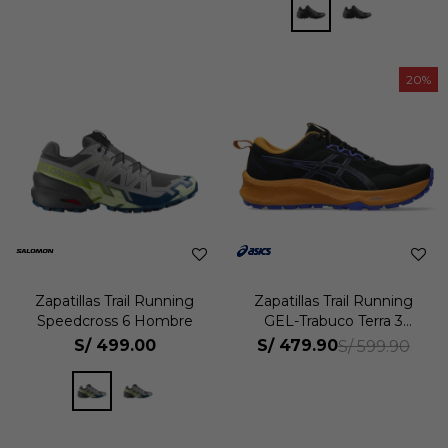
20
Zapatillas Trail Running
Zapatillas Trail Running
Speedcross 6 Hombre
GEL-Trabuco Terra 3
Hombre
S/
499.00
S/
479.90
S/
599.90