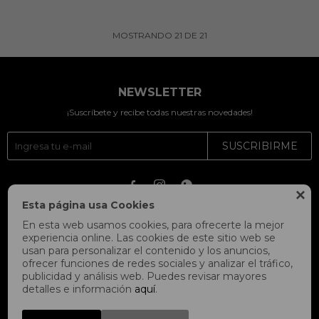
MOSTRANDO
21
DE
21
NEWSLETTER
¡Suscríbete y recibe todas nuestras novedades!
SUSCRIBIRME




Esta página usa Cookies
En esta web usamos cookies, para ofrecerte la mejor
experiencia online. Las cookies de este sitio web se
usan para personalizar el contenido y los anuncios,
ofrecer funciones de redes sociales y analizar el tráfico,
publicidad y análisis web. Puedes revisar mayores
detalles e información
aquí
.