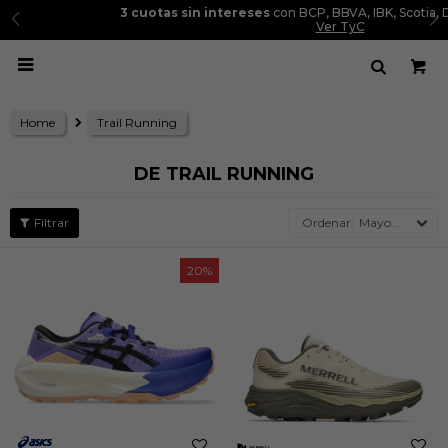
3 cuotas sin intereses
con BCP, BBVA, IBK, Scotia, Diners y Cencosud.
Ver TyC

Home
Trail Running
DE TRAIL RUNNING
Mayor precio
20