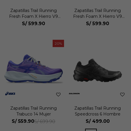
Zapatillas Trail Running
Zapatillas Trail Running
Fresh Foam X Hierro V9
Fresh Foam X Hierro V9
Mujer
Mujer
S/
599.90
S/
599.90
20
Zapatillas Trail Running
Zapatillas Trail Running
Trabuco 14 Mujer
Speedcross 6 Hombre
S/
559.90
S/
499.00
S/
699.90