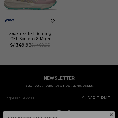
Zapatillas Trail Running
GEL-Sonoma 8 Mujer
S/
349.90
S/
469.90
NEWSLETTER
¡Suscríbete y recibe todas nuestras novedades!
SUSCRIBIRME



