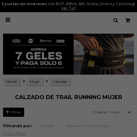
3 cuotas sin intereses
con BCP, BBVA, IBK, Scotia, Diners y Cencosud.
Ver TyC

Home
Mujer
Calzado
CALZADO DE TRAIL RUNNING MUJER
Mayor precio
Filtrando por:
Calzado
Actividad:
Trail Running
Quitar filtros