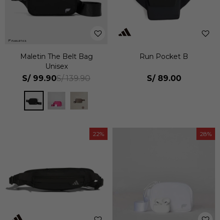
Maletin The Belt Bag
Run Pocket B
Unisex
S/
99.90
S/
89.00
S/
139.90
22
28