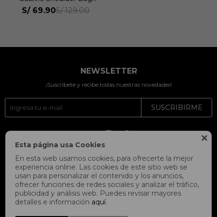
Unisex
S/
69.90
S/
129.00
NEWSLETTER
¡Suscríbete y recibe todas nuestras novedades!
SUSCRIBIRME




Esta página usa Cookies
En esta web usamos cookies, para ofrecerte la mejor
experiencia online. Las cookies de este sitio web se
usan para personalizar el contenido y los anuncios,
ofrecer funciones de redes sociales y analizar el tráfico,
publicidad y análisis web. Puedes revisar mayores
detalles e información
aquí
.