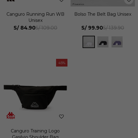
Canguro Running Run WB
Bolso The Belt Bag Unisex
Unisex
S/
84.90
S/
99.90
S/
109.00
S/
139.90
45
Canguro Training Logo
Gasilvio Shoulder Bag