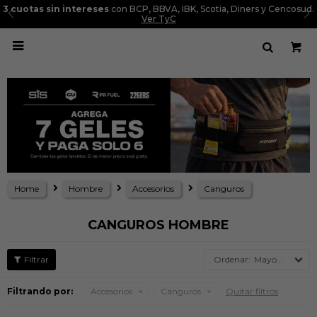
3 cuotas sin intereses
con BCP, BBVA, IBK, Scotia, Diners y Cencosud.
Ver TyC

Home
Hombre
Accesorios
Canguros
CANGUROS HOMBRE
Mayor precio
Filtrando por:
Accesorios
Canguros
Quitar filtros