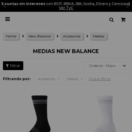
3 cuotas sin intereses
con BCP, BBVA, IBK, Scotia, Diners y Cencosud.
Ver TyC

Home
New Balance
Accesorios
Medias
MEDIAS NEW BALANCE
Mayor precio
Filtrando por:
Accesorios
Medias
Quitar filtros