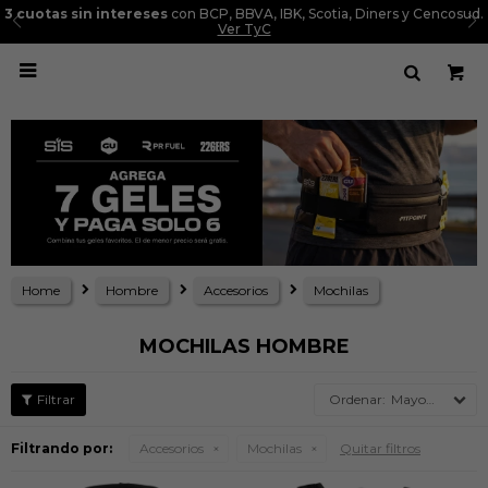
3 cuotas sin intereses
con BCP, BBVA, IBK, Scotia, Diners y Cencosud.
Ver TyC

Home
Hombre
Accesorios
Mochilas
MOCHILAS HOMBRE
Mayor precio
Filtrando por:
Accesorios
Mochilas
Quitar filtros