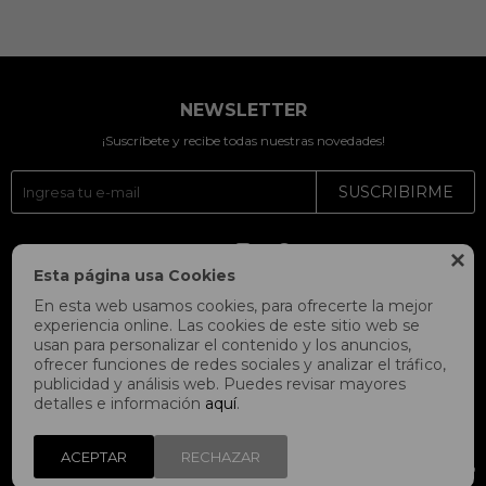
NEWSLETTER
¡Suscríbete y recibe todas nuestras novedades!
SUSCRIBIRME




Esta página usa Cookies
En esta web usamos cookies, para ofrecerte la mejor
experiencia online. Las cookies de este sitio web se
usan para personalizar el contenido y los anuncios,
ofrecer funciones de redes sociales y analizar el tráfico,
publicidad y análisis web. Puedes revisar mayores
detalles e información
aquí
.
ACEPTAR
RECHAZAR
© Copyright 2026 / Fitpoint