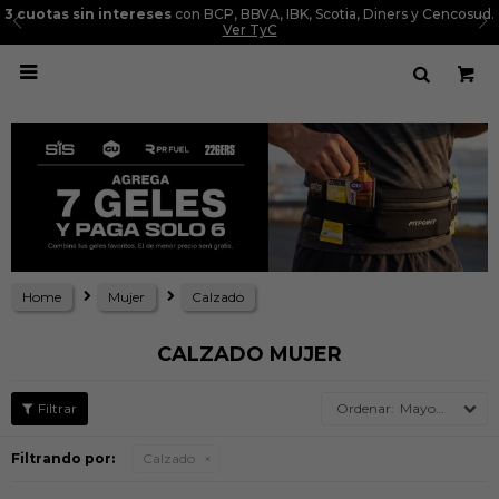
3 cuotas sin intereses
con BCP, BBVA, IBK, Scotia, Diners y Cencosud.
Ver TyC

Home
Mujer
Calzado
CALZADO MUJER
Mayor precio
Filtrando por:
Calzado