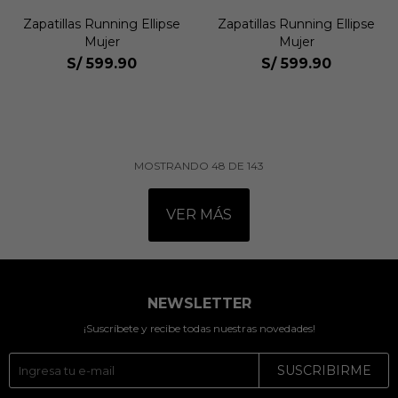
Zapatillas Running Ellipse
Zapatillas Running Ellipse
Mujer
Mujer
S/
599.90
S/
599.90
MOSTRANDO
48
DE
143
VER MÁS
NEWSLETTER
¡Suscríbete y recibe todas nuestras novedades!
SUSCRIBIRME