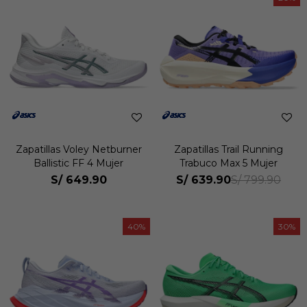
Zapatillas Voley Netburner
Zapatillas Trail Running
Ballistic FF 4 Mujer
Trabuco Max 5 Mujer
S/
649.90
S/
639.90
S/
799.90
40
30