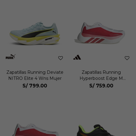
Zapatillas Running Deviate
Zapatillas Running
NITRO Elite 4 Wns Mujer
Hyperboost Edge M
Hombre
S/
799.00
S/
759.00