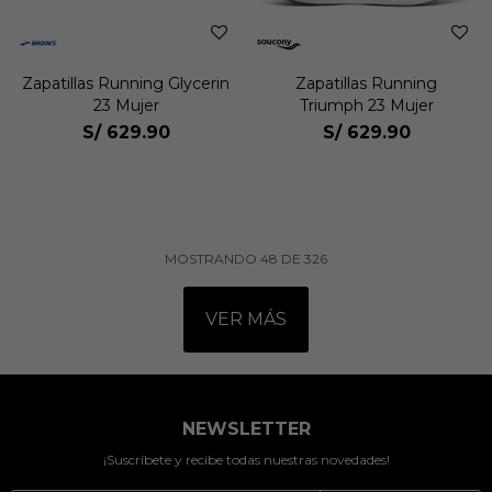
Zapatillas Running Glycerin
Zapatillas Running
23 Mujer
Triumph 23 Mujer
S/
629.90
S/
629.90
MOSTRANDO
48
DE
326
VER MÁS
NEWSLETTER
¡Suscríbete y recibe todas nuestras novedades!