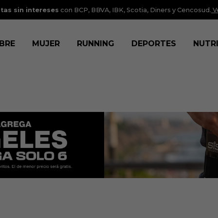
tas sin intereses
con BCP, BBVA, IBK, Scotia, Diners y Cencosud.
V
BRE
MUJER
RUNNING
DEPORTES
NUTR