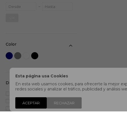
OK
Color
Esta página usa Cookies
Distancia
En esta web usamos cookies, para ofrecerte la mejor expe
redes sociales y analizar el tráfico, publicidad y análisi
Larga distancia
(1)
Media distancia
(4)
ACEPTAR
RECHAZAR
Media/Larga distancia
(1)