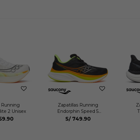
s Running
Zapatillas Running
Z
ite 2 Unisex
Endorphin Speed 5
T
Hombre
059.90
S/
749.90