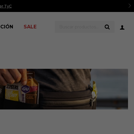
er TyC
ICIÓN
SALE