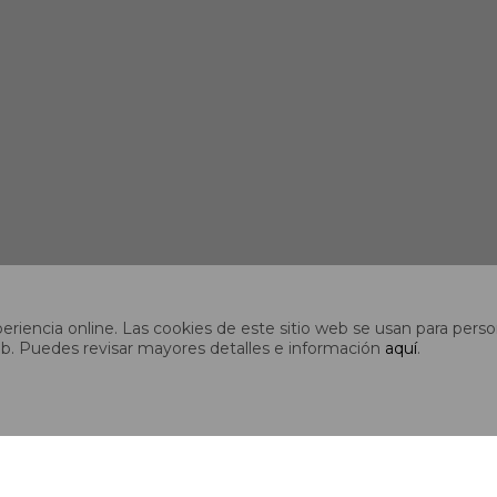
riencia online. Las cookies de este sitio web se usan para person
s web. Puedes revisar mayores detalles e información
aquí
.