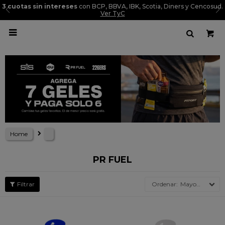
3 cuotas sin intereses
con BCP, BBVA, IBK, Scotia, Diners y Cencosud.
Ver TyC

Home
PR FUEL
Mayor precio