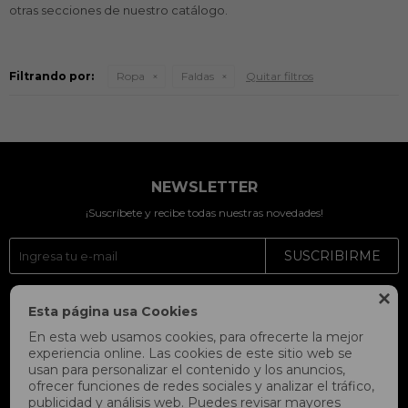
otras secciones de nuestro catálogo.
Filtrando por:
Ropa
Faldas
Quitar filtros
NEWSLETTER
¡Suscríbete y recibe todas nuestras novedades!
SUSCRIBIRME




Esta página usa Cookies
En esta web usamos cookies, para ofrecerte la mejor
experiencia online. Las cookies de este sitio web se
usan para personalizar el contenido y los anuncios,
ofrecer funciones de redes sociales y analizar el tráfico,
publicidad y análisis web. Puedes revisar mayores