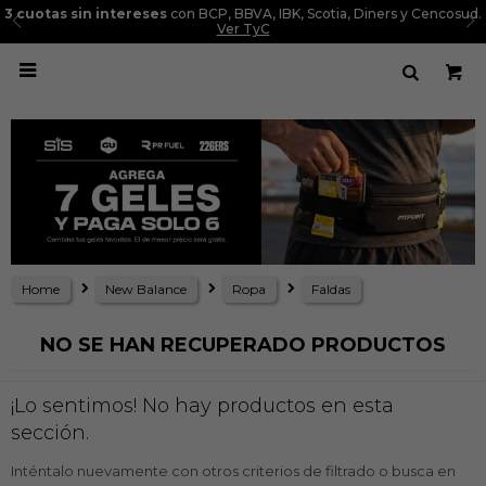
3 cuotas sin intereses
con BCP, BBVA, IBK, Scotia, Diners y Cencosud.
Ver TyC

Home
New Balance
Ropa
Faldas
NO SE HAN RECUPERADO PRODUCTOS
¡Lo sentimos! No hay productos en esta
sección.
Inténtalo nuevamente con otros criterios de filtrado o busca en