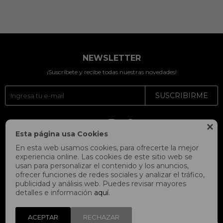
NEWSLETTER
¡Suscríbete y recibe todas nuestras novedades!
SUSCRIBIRME




Esta página usa Cookies
En esta web usamos cookies, para ofrecerte la mejor
experiencia online. Las cookies de este sitio web se
usan para personalizar el contenido y los anuncios,
ofrecer funciones de redes sociales y analizar el tráfico,
publicidad y análisis web. Puedes revisar mayores
detalles e información
aquí
.
ACEPTAR
RECHAZAR
© Copyright 2026 / Fitpoint