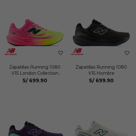
Zapatillas Running 1080
Zapatillas Running 1080
V15 London Collection
V15 Hombre
Hombre
S/
699.90
S/
699.90