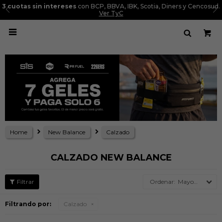
3 cuotas sin intereses
con BCP, BBVA, IBK, Scotia, Diners y Cencosud.
Ver TyC

Home
New Balance
Calzado
CALZADO NEW BALANCE
Mayor precio
Filtrando por:
Calzado