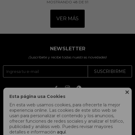
MOSTRANDO
48
DE
91
VER MÁS
NEWSLETTER
¡Suscríbete y recibe todas nuestras novedades!
SUSCRIBIRME




Esta página usa Cookies
En esta web usamos cookies, para ofrecerte la mejor
experiencia online. Las cookies de este sitio web se
usan para personalizar el contenido y los anuncios,
ofrecer funciones de redes sociales y analizar el tráfico,
publicidad y análisis web. Puedes revisar mayores
detalles e información
aquí
.