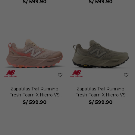
Mujer
S/
599.90
S/
599.90
Zapatillas Trail Running
Zapatillas Trail Running
Fresh Foam X Hierro V9
Fresh Foam X Hierro V9
Mujer
Mujer
S/
599.90
S/
599.90