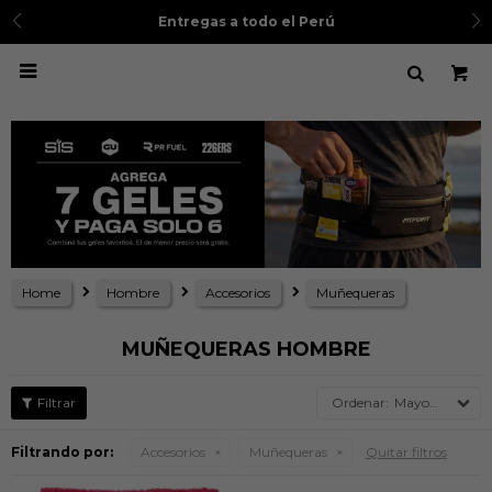
Entregas a todo el Perú

Home
Hombre
Accesorios
Muñequeras
MUÑEQUERAS HOMBRE
Mayor precio
Filtrando por:
Accesorios
Muñequeras
Quitar filtros