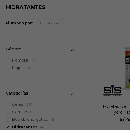
HIDRATANTES
Filtrando por:
Hidratantes
Género
Hombre
(4)
Mujer
(4)
Categorías
Geles
(20)
Tabletas De E
Gomitas
Hydro Tab
(3)
S/
4
Bebida energética
(1)
Hidratantes
(4)