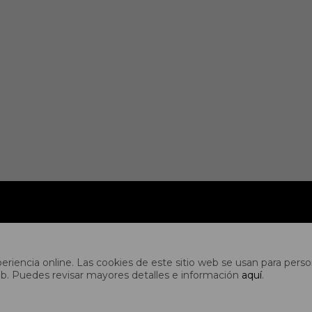
CUENTA
idad
Mi cuenta
riencia online. Las cookies de este sitio web se usan para person
es
Mis compras
s web. Puedes revisar mayores detalles e información
aquí
.
es
Mis direcciones
ones
Wish List