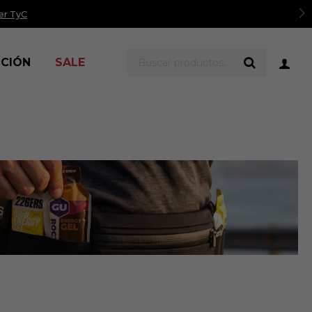
er TyC
ICIÓN
SALE