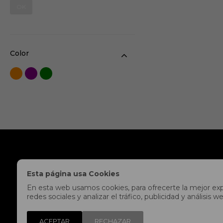
OK
Color
NOSOTROS
LEGALES
Esta página usa Cookies
Tiendas
Políticas de Privac
En esta web usamos cookies, para ofrecerte la mejor expe
Contacto
Envíos y devolucion
redes sociales y analizar el tráfico, publicidad y análisi
Trabaja con nosotros
Preguntas frecuent
ACEPTAR
RECHAZAR
Libro de reclamaciones
Términos y condici