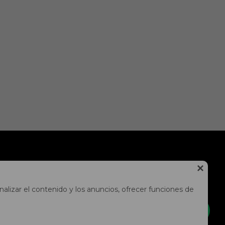
NEWSLETTER

¡Suscríbete y recibe todas nuestras novedades!
alizar el contenido y los anuncios, ofrecer funciones de
SUSCRIBIRME