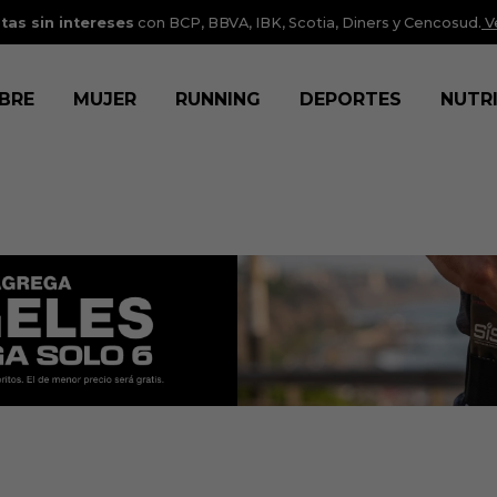
tas sin intereses
con BCP, BBVA, IBK, Scotia, Diners y Cencosud.
V
BRE
MUJER
RUNNING
DEPORTES
NUTR