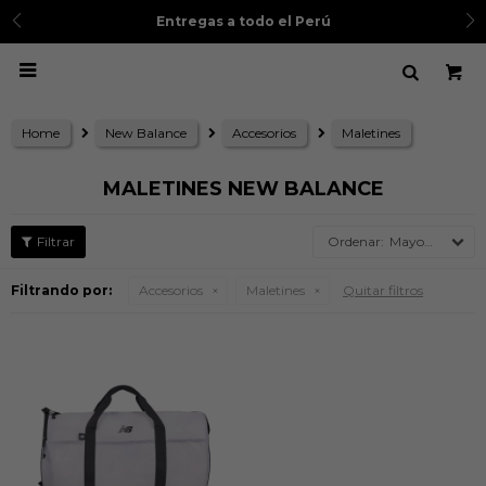
Entregas a todo el Perú

Home
New Balance
Accesorios
Maletines
MALETINES NEW BALANCE
Mayor precio
Filtrando por:
Accesorios
Maletines
Quitar filtros