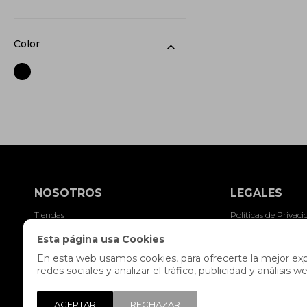
Color
NOSOTROS
LEGALES
Tiendas
Políticas de Privac
Contacto
Envíos y devolucion
Esta página usa Cookies
Trabaja con nosotros
Preguntas frecuent
En esta web usamos cookies, para ofrecerte la mejor expe
redes sociales y analizar el tráfico, publicidad y análisi
Libro de reclamaciones
Términos y condici
Legales y Promocio
ACEPTAR
RECHAZAR