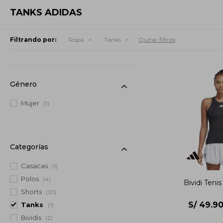
TANKS ADIDAS
Filtrando por:
Ropa
Tanks
Quitar filtros
Género
Mujer
(1)
Categorías
Casacas
(1)
Polos
(4)
Bividi Teni
Shorts
(10)
S/
49.9
Tanks
(1)
Bividis
(2)