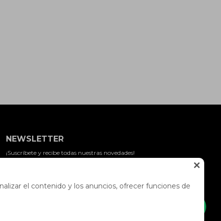
NEWSLETTER
¡Suscríbete y recibe todas nuestras novedades!

SUSCRIBIRME
alizar el contenido y los anuncios, ofrecer funciones de


