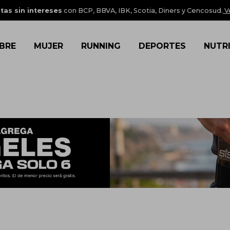
tas sin intereses
con BCP, BBVA, IBK, Scotia, Diners y Cencosud.
V
BRE
MUJER
RUNNING
DEPORTES
NUTR