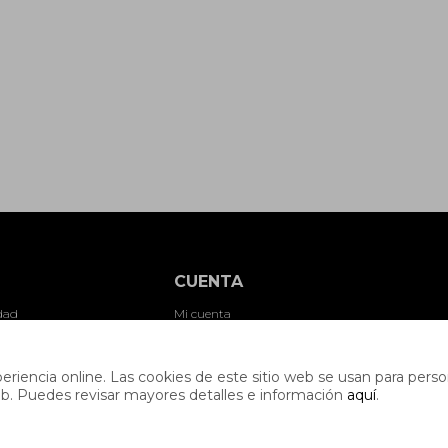
CUENTA
idad
Mi cuenta
es
Mis compras
es
Mis direcciones
riencia online. Las cookies de este sitio web se usan para person
s web. Puedes revisar mayores detalles e información
aquí
.
ones
Wish List
nes