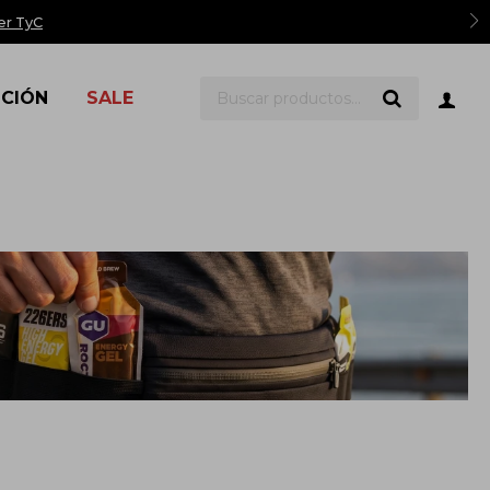
er TyC
ICIÓN
SALE