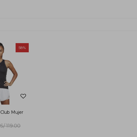
58
s Club Mujer
0
S/
119.00