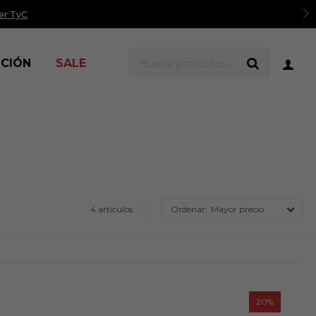
er TyC
ICIÓN
SALE
4 artículos
Mayor precio
20