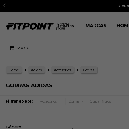
3 cuo
MARCAS
HOM
S/
0.00
Home
Adidas
Accesorios
Gorras
GORRAS ADIDAS
Filtrando por:
Accesorios
Gorras
Quitar filtros
Género