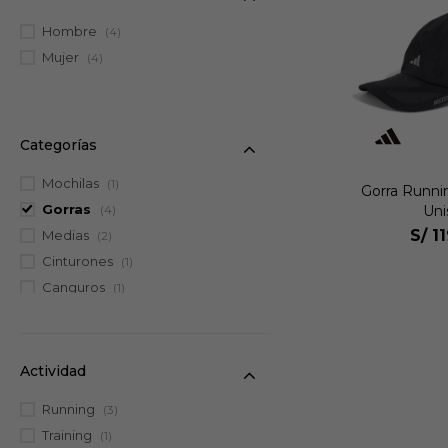
Hombre
(4)
Mujer
(4)
Categorías
Mochilas
(1)
Gorra Runni
Gorras
Uni
(4)
S/
1
Medias
(2)
Cinturones
(1)
Canguros
(1)
Actividad
Running
(3)
Training
(1)