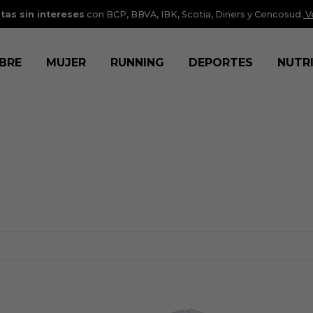
tas sin intereses
con BCP, BBVA, IBK, Scotia, Diners y Cencosud.
V
BRE
MUJER
RUNNING
DEPORTES
NUTR