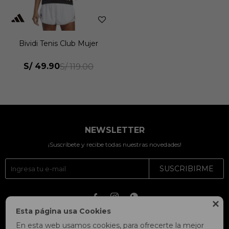
Bividi Tenis Club Mujer
S/
49.90
S/
119.00
NEWSLETTER
¡Suscríbete y recibe todas nuestras novedades!
SUSCRIBIRME




Esta página usa Cookies
En esta web usamos cookies, para ofrecerte la mejor