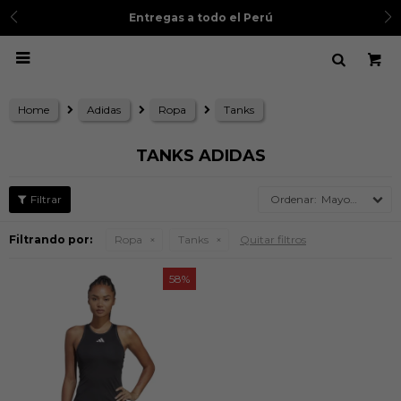
Entregas a todo el Perú

Home
Adidas
Ropa
Tanks
TANKS ADIDAS
Mayor precio
Filtrando por:
Ropa
Tanks
Quitar filtros
58