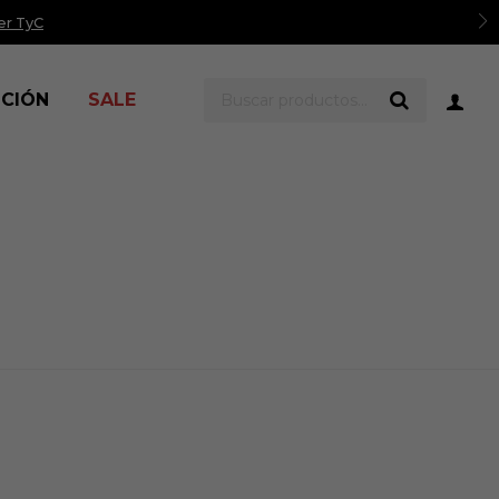
er TyC
ICIÓN
SALE