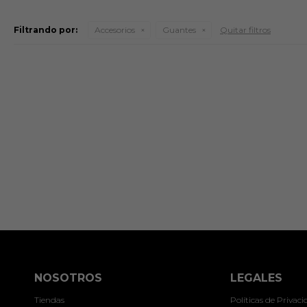
Filtrando por:
Accesorios
Guantes
Quitar filtros
NOSOTROS
LEGALES
Tiendas
Políticas de Privac