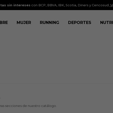
tas sin intereses
con BCP, BBVA, IBK, Scotia, Diners y Cencosud.
V
BRE
MUJER
RUNNING
DEPORTES
NUTR
.
tras secciones de nuestro catálogo.