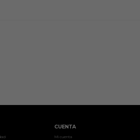
CUENTA
idad
Mi cuenta