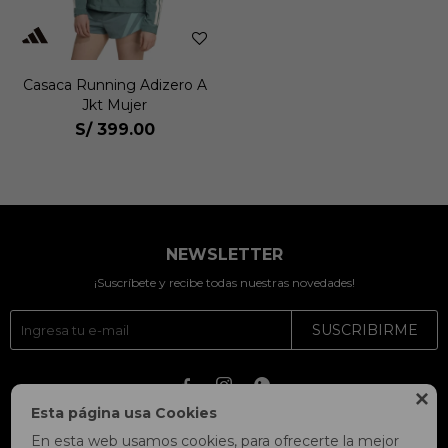
Casaca Running Adizero A
Jkt Mujer
S/
399.00
NEWSLETTER
¡Suscríbete y recibe todas nuestras novedades!
SUSCRIBIRME




Esta página usa Cookies
En esta web usamos cookies, para ofrecerte la mejor