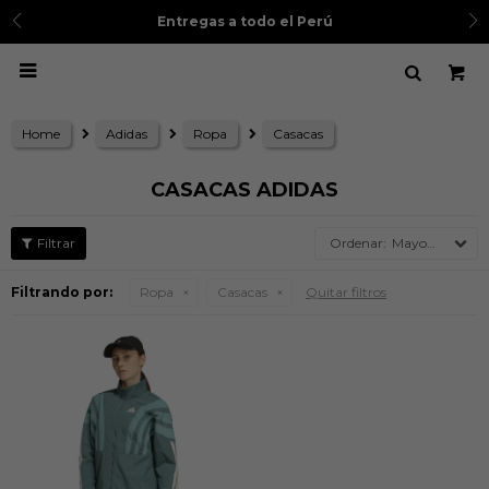
Entregas a todo el Perú

Home
Adidas
Ropa
Casacas
CASACAS ADIDAS
Mayor precio
Filtrando por:
Ropa
Casacas
Quitar filtros