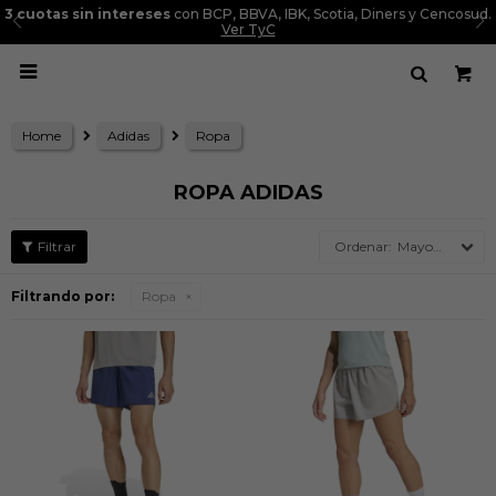
3 cuotas sin intereses
con BCP, BBVA, IBK, Scotia, Diners y Cencosud.
Ver TyC

Home
Adidas
Ropa
ROPA ADIDAS
Mayor precio
Filtrando por:
Ropa