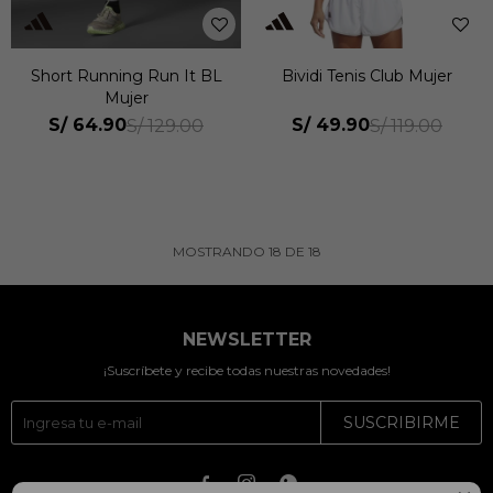
Short Running Run It BL
Bividi Tenis Club Mujer
Mujer
S/
64.90
S/
49.90
S/
129.00
S/
119.00
MOSTRANDO
18
DE
18
NEWSLETTER
¡Suscríbete y recibe todas nuestras novedades!
SUSCRIBIRME


