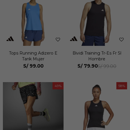
Tops Running Adizero E
Bividi Training Tr-Es Fr Sl
Tank Mujer
Hombre
S/
99.00
S/
79.90
S/
99.00
49
58