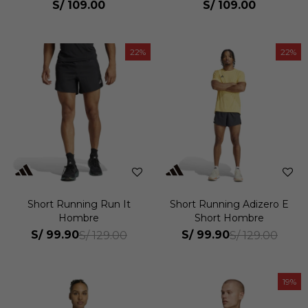
S/
109.00
S/
109.00
22
22
Short Running Run It
Short Running Adizero E
Hombre
Short Hombre
S/
99.90
S/
99.90
S/
129.00
S/
129.00
19