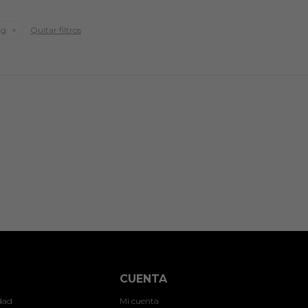
ng
Quitar filtros
CUENTA
idad
Mi cuenta