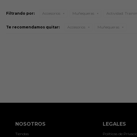
Filtrando por:
Accesorios
Muñequeras
Actividad:
Traini
Te recomendamos quitar:
Accesorios
Muñequeras
NOSOTROS
LEGALES
Tiendas
Políticas de Privac