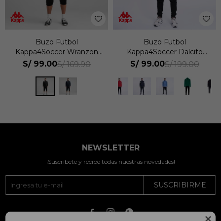
Buzo Futbol
Buzo Futbol
Kappa4Soccer Wranzon
Kappa4Soccer Dalcito
Hombre
Hombre
S/
99.00
S/
99.00
S/
169.90
S/
199.00
NEWSLETTER
¡Suscríbete y recibe todas nuestras novedades!
SUSCRIBIRME



