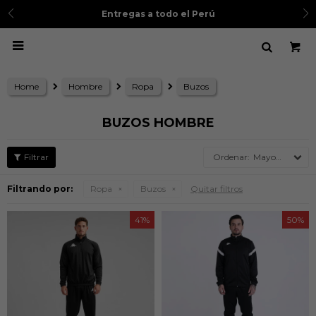
Entregas a todo el Perú

Home
Hombre
Ropa
Buzos
BUZOS HOMBRE
Mayor precio
Filtrando por:
Ropa
Buzos
Quitar filtros
41
50