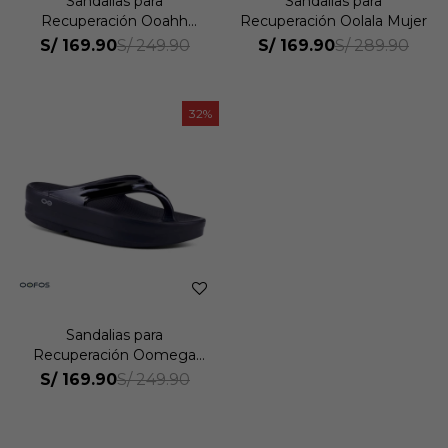
Sandalias para
Sandalias para
Recuperación Ooahh
Recuperación Oolala Mujer
Mujer
S/
169.90
S/
169.90
S/
249.90
S/
289.90
32
Sandalias para
Recuperación Oomega
Thong Mujer
S/
169.90
S/
249.90