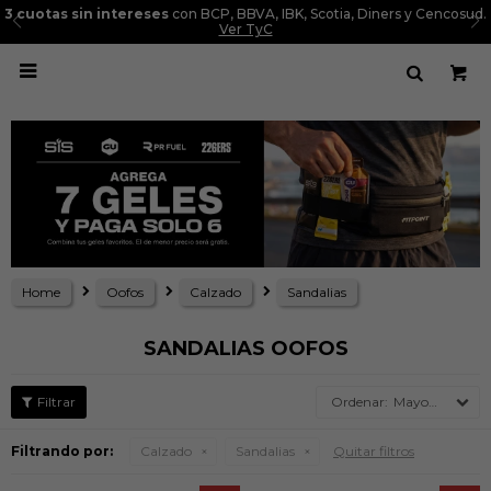
3 cuotas sin intereses
con BCP, BBVA, IBK, Scotia, Diners y Cencosud.
Ver TyC

Home
Oofos
Calzado
Sandalias
SANDALIAS OOFOS
Mayor precio
Filtrando por:
Calzado
Sandalias
Quitar filtros