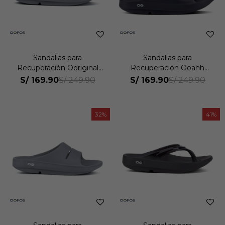
Sandalias para
Sandalias para
Recuperación Ooriginal
Recuperación Ooahh
Unisex
Unisex
S/
169.90
S/
169.90
S/
249.90
S/
249.90
32
41