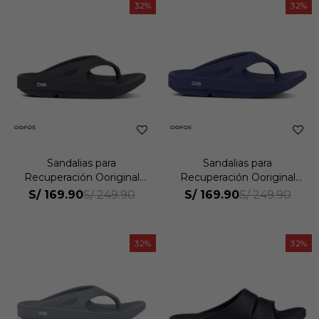
32
32
Sandalias para
Sandalias para
Recuperación Ooriginal
Recuperación Ooriginal
Unisex
Unisex
S/
169.90
S/
169.90
S/
249.90
S/
249.90
32
32