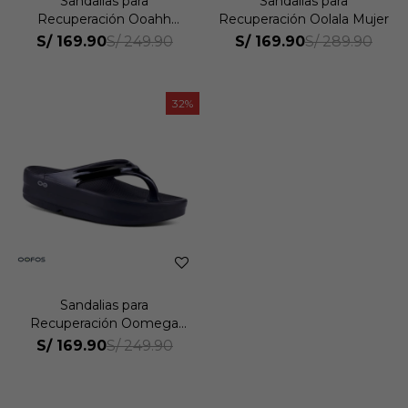
Sandalias para
Sandalias para
Recuperación Ooahh
Recuperación Oolala Mujer
Mujer
S/
169.90
S/
169.90
S/
249.90
S/
289.90
32
Sandalias para
Recuperación Oomega
Thong Mujer
S/
169.90
S/
249.90