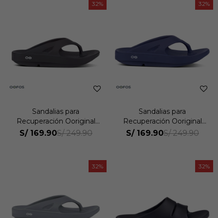
32
32
Sandalias para
Sandalias para
Recuperación Ooriginal
Recuperación Ooriginal
Unisex
Unisex
S/
169.90
S/
169.90
S/
249.90
S/
249.90
32
32