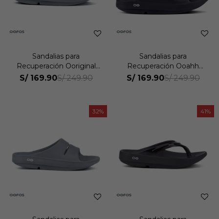
Sandalias para
Sandalias para
Recuperación Ooriginal
Recuperación Ooahh
Unisex
Unisex
S/
169.90
S/
169.90
S/
249.90
S/
249.90
32
41