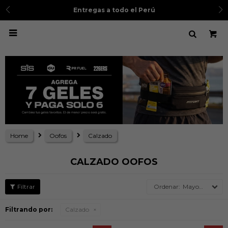
3 cuotas sin 
Entregas a todo el Perú

Home
Oofos
Calzado
CALZADO OOFOS
Mayor precio
Filtrando por:
Calzado