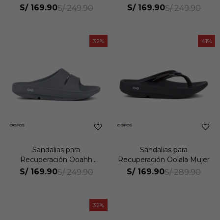
Unisex
Unisex
S/
169.90
S/
169.90
S/
249.90
S/
249.90
32
41
Sandalias para
Sandalias para
Recuperación Ooahh
Recuperación Oolala Mujer
Mujer
S/
169.90
S/
169.90
S/
249.90
S/
289.90
32