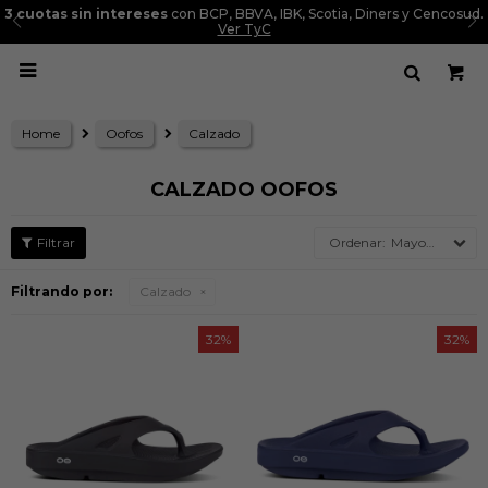
3 cuotas sin intereses
con BCP, BBVA, IBK, Scotia, Diners y Cencosud.
Ver TyC

Home
Oofos
Calzado
CALZADO OOFOS
Mayor precio
Filtrando por:
Calzado
32
32