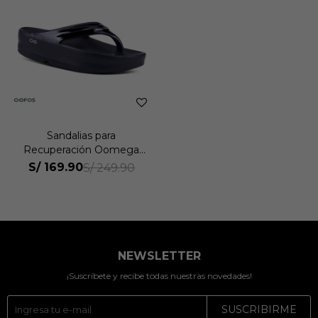
Sandalias para
Recuperación Oomega
Thong Mujer
S/
169.90
S/
249.90
NEWSLETTER
¡Suscríbete y recibe todas nuestras novedades!
SUSCRIBIRME