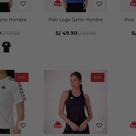
orto Hombre
Polo Logo Getto Hombre
Polo
0
S/
49.90
S
S/
59.90
S/
59.90
50
60