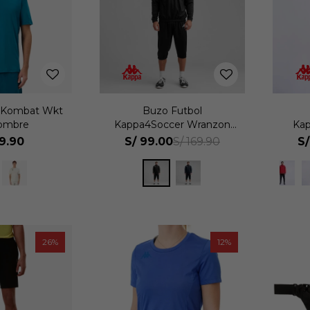
g Kombat Wkt
Buzo Futbol
Hombre
Kappa4Soccer Wranzon
Kap
Hombre
19.90
S/
99.00
S/
S/
169.90
26
12