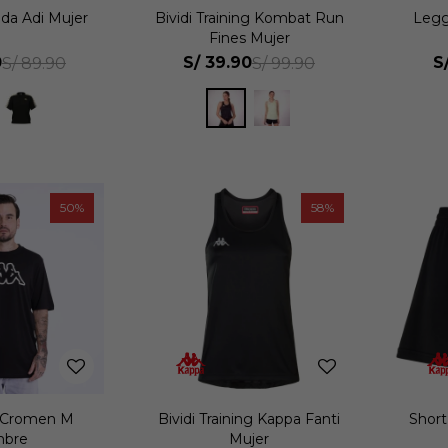
da Adi Mujer
Bividi Training Kombat Run
Legg
Fines Mujer
0
S/
39.90
S
S/
89.90
S/
99.90
50
58
 Cromen M
Bividi Training Kappa Fanti
Short
bre
Mujer