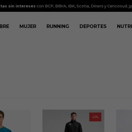
tas sin intereses
con BCP, BBVA, IBK, Scotia, Diners y Cencosud.
V
BRE
MUJER
RUNNING
DEPORTES
NUTR
41