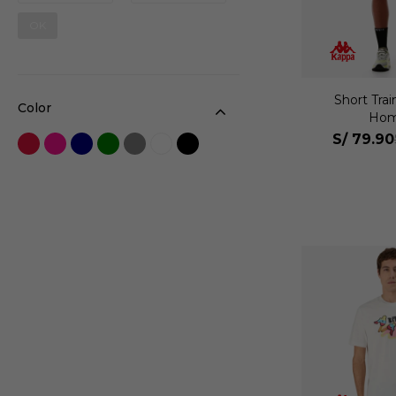
OK
Short Tra
Color
Hom
S/
79.90