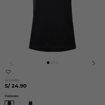
S/
59.90
S/
24.90
Colores: