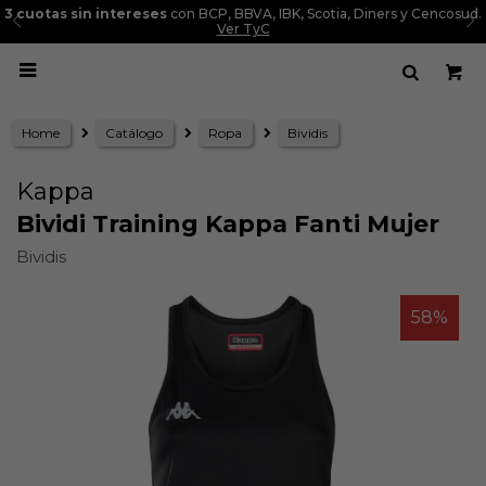
3 cuotas sin intereses
con BCP, BBVA, IBK, Scotia, Diners y Cencosud.
Ver TyC

Home
Catálogo
Ropa
Bividis
Kappa
Bividi Training Kappa Fanti Mujer
Bividis
58