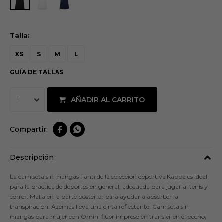
Talla:
XS
S
M
L
GUÍA DE TALLAS
AÑADIR AL CARRITO
1


Descripción
La camiseta sin mangas Fanti de la colección deportiva Kappa es ideal
para la práctica de deportes en general, adecuada para jugar al tenis y
correr. Malla en la parte posterior para ayudar a absorber la
transpiración. Además lleva una cinta reflectante. Camiseta sin
mangas para mujer con Omini fluor impreso en transfer en el pecho,