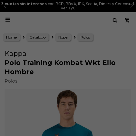
3 cuotas sin intereses
con BCP, BBVA, IBK, Scotia, Diners y Cencosud.
Ver TyC

Home
Catálogo
Ropa
Polos
Kappa
Polo Training Kombat Wkt Ello
Hombre
Polos