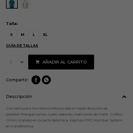
Talla:
S
M
L
XL
GUÍA DE TALLAS
AÑADIR AL CARRITO
1


Descripción
Camiseta para hombre confeccionada en tejido de punto de
poliéster.Mangas cortas, cuello redondo, inserciones de malla. Gráfico
Omini impreso en la parte delantera, logotipo PRO Kombat System
en transferencia.