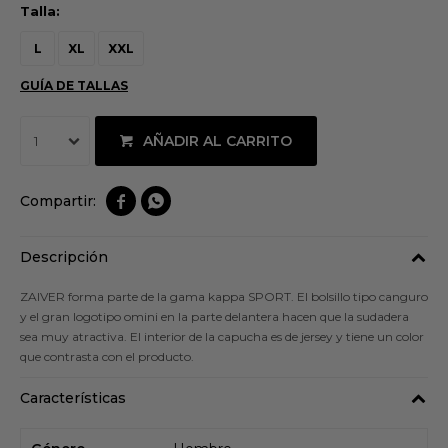
Talla:
L
XL
XXL
GUÍA DE TALLAS
AÑADIR AL CARRITO
1


Descripción
ZAIVER forma parte de la gama kappa SPORT. El bolsillo tipo canguro
y el gran logotipo omini en la parte delantera hacen que la sudadera
sea muy atractiva. El interior de la capucha es de jersey y tiene un color
que contrasta con el producto.
Características