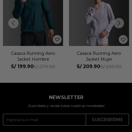
Casaca Running Aero
Casaca Running Aero
Jacket Hombre
Jacket Mujer
S/
199.90
S/
209.90
S/
279.90
S/
299.90
NEWSLETTER
¡Suscríbete y recibe todas nuestras novedades!
SUSCRIBIRME