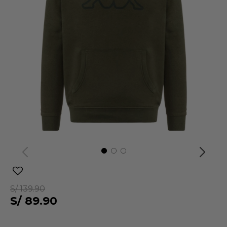
S/
139.90
S/
89.90