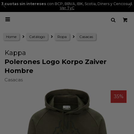
3 cuotas sin intereses
con BCP, BBVA, IBK, Scotia, Diners y Cencosud.
Ver TyC

Home
Catálogo
Ropa
Casacas
Kappa
Polerones Logo Korpo Zaiver
Hombre
Casacas
35