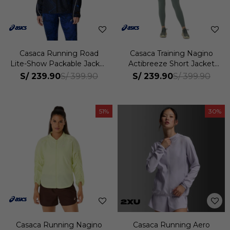
Casaca Running Road
Casaca Training Nagino
Lite-Show Packable Jacket
Actibreeze Short Jacket
Mujer
Mujer
S/
239.90
S/
239.90
S/
399.90
S/
399.90
51
30
Casaca Running Nagino
Casaca Running Aero