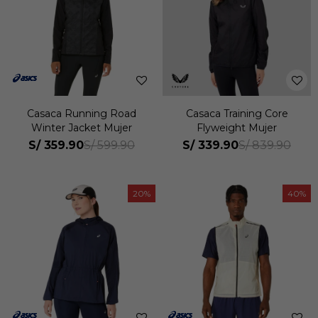
Casaca Running Road
Casaca Training Core
Winter Jacket Mujer
Flyweight Mujer
S/
359.90
S/
339.90
S/
599.90
S/
839.90
20
40