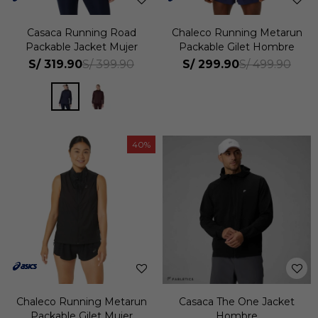
Casaca Running Road
Chaleco Running Metarun
Packable Jacket Mujer
Packable Gilet Hombre
S/
319.90
S/
299.90
S/
399.90
S/
499.90
40
Chaleco Running Metarun
Casaca The One Jacket
Packable Gilet Mujer
Hombre