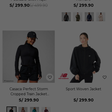
S/
299.90
S/
299.90
S/
499.90
Casaca Perfect Storm
Sport Woven Jacket
Cropped Train Jacket
Mujer
S/
299.90
S/
299.90