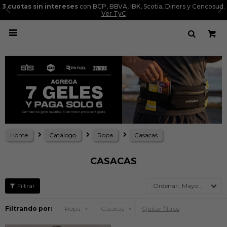
3 cuotas sin intereses
con BCP, BBVA, IBK, Scotia, Diners y Cencosud.
Ver TyC

Home
Catálogo
Ropa
Casacas
CASACAS
Mayor precio
Filtrando por:
Ropa
Casacas
Quitar filtros