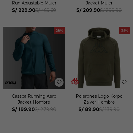
Run Adjustable Mujer
Jacket Mujer
S/
229.90
S/
209.90
S/
469.69
S/
299.90
28
35
Casaca Running Aero
Polerones Logo Korpo
Jacket Hombre
Zaiver Hombre
S/
199.90
S/
89.90
S/
279.90
S/
139.90