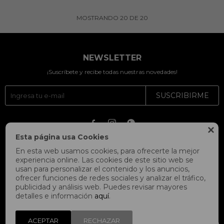
MOSTRANDO
20
DE
20
NEWSLETTER
¡Suscríbete y recibe todas nuestras novedades!
SUSCRIBIRME




Esta página usa Cookies
En esta web usamos cookies, para ofrecerte la mejor
experiencia online. Las cookies de este sitio web se
usan para personalizar el contenido y los anuncios,
ofrecer funciones de redes sociales y analizar el tráfico,
publicidad y análisis web. Puedes revisar mayores
detalles e información
aquí
.
ACEPTAR
RECHAZAR
© Copyright 2026 / Fitpoint