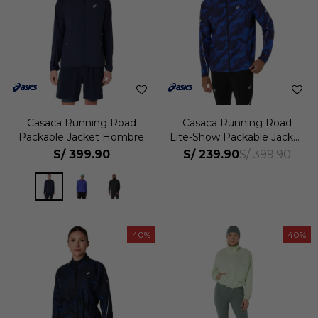
Casaca Running Road
Casaca Running Road
Packable Jacket Hombre
Lite-Show Packable Jacket
Hombre
S/
399.90
S/
239.90
S/
399.90
40
40