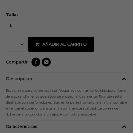
Talla:
L
AÑADIR AL CARRITO
1


Descripción
Esta gorra para correr está confeccionada con un tejido elástico y ligero
de alto rendimiento que absorbe el sudor eficazmente. También está
diseñada con perforaciones láser en la parte frontal y malla transpirable
en el panel superior para una mayor transpirabilidad. La correa de
doble cara proporciona un ajuste cómodo y ajustable.
Características