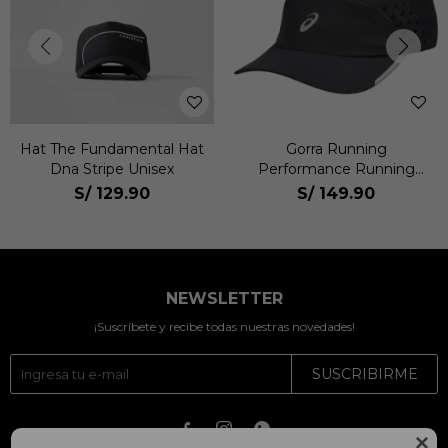
Hat The Fundamental Hat
Gorra Running
Dna Stripe Unisex
Performance Running
Cap Unisex
S/
129.90
S/
149.90
NEWSLETTER
¡Suscríbete y recibe todas nuestras novedades!
SUSCRIBIRME



