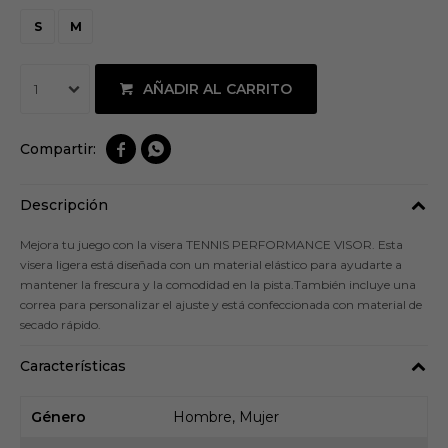
S
M
AÑADIR AL CARRITO
1


Descripción
Mejora tu juego con la visera TENNIS PERFORMANCE VISOR. Esta
visera ligera está diseñada con un material elástico para ayudarte a
mantener la frescura y la comodidad en la pista.También incluye una
correa para personalizar el ajuste y está confeccionada con material de
secado rápido.
Características
Género
Hombre, Mujer