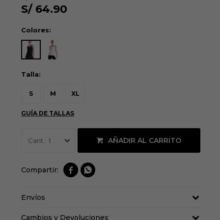
S/
64.90
Colores:
Talla:
S
M
XL
GUÍA DE TALLAS
AÑADIR AL CARRITO
1


Envíos
Cambios y Devoluciones