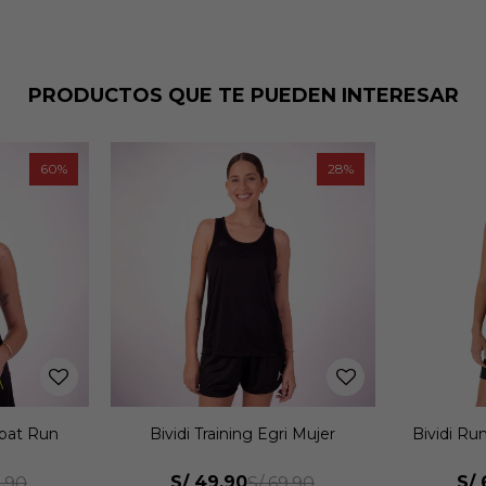
PRODUCTOS QUE TE PUEDEN INTERESAR
28
41
i Mujer
Bividi Running Asics Silver Tank
Bividi
Mujer
S/
69.90
S/
.90
S/
119.90