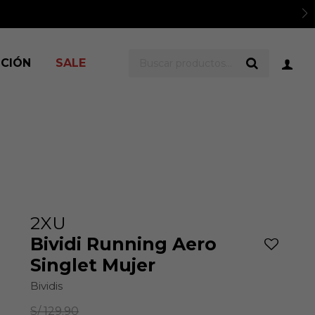
er TyC
ICIÓN
SALE
2XU
Bividi Running Aero
Singlet Mujer
Bividis
S/
129.90