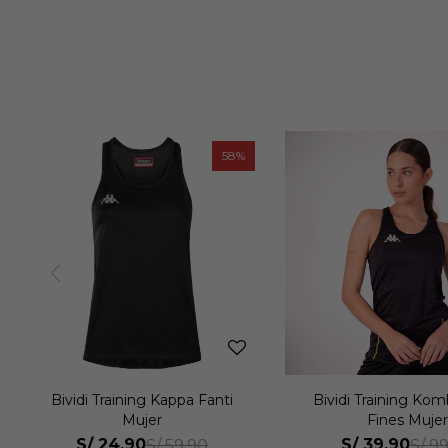
60
Bividi Training Kombat Run
Bividi Training Egr
Fines Mujer
S/
39.90
S/
49.90
S/
99.90
S/
69