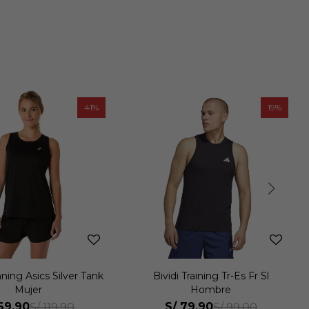
19
38
 Training Tr-Es Fr Sl
Bividi Running Nagino Run
Hombre
Adjustable Tank Mujer
79.90
S/
79.90
S/
99.00
S/
129.90