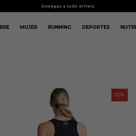
tas sin intereses
con BCP, BBVA, IBK, Scotia, Diners y Cencosud.
V
BRE
MUJER
RUNNING
DEPORTES
NUTR
50