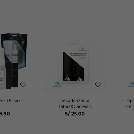
al - Unisex
Desodorizador
Limpi
Tabaz&Carteraz
Prem
Desodorizador Unisex
9.90
S/
25.00