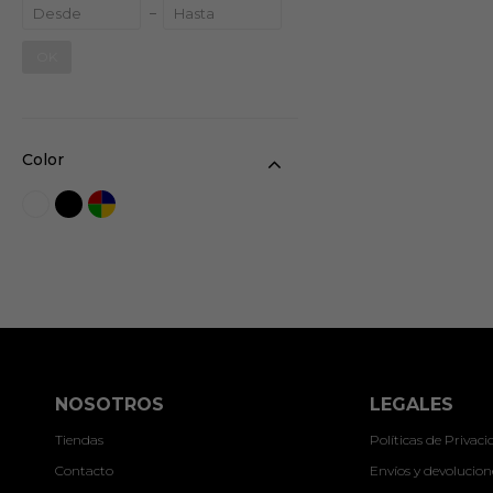
OK
Color
NOSOTROS
LEGALES
Tiendas
Políticas de Privac
Contacto
Envíos y devolucion