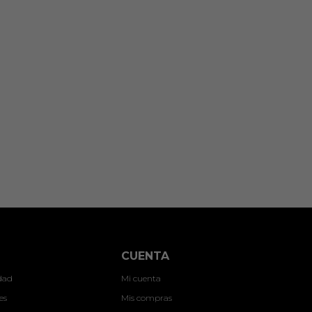
CUENTA
idad
Mi cuenta
es
Mis compras