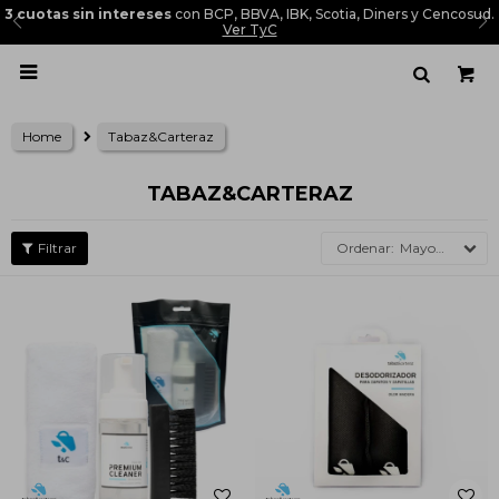
3 cuotas sin intereses
con BCP, BBVA, IBK, Scotia, Diners y Cencosud.
Ver TyC

Home
Tabaz&Carteraz
TABAZ&CARTERAZ
Mayor precio