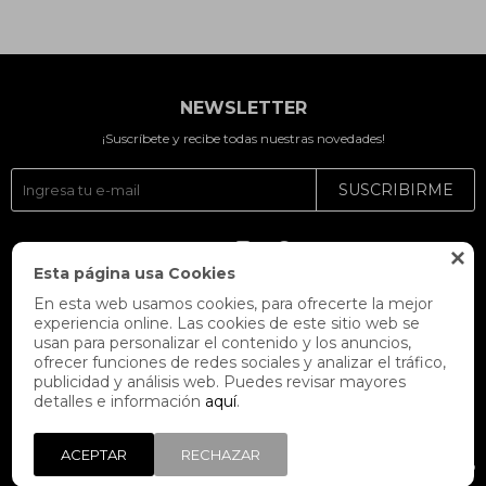
NEWSLETTER
¡Suscríbete y recibe todas nuestras novedades!
SUSCRIBIRME




Esta página usa Cookies
En esta web usamos cookies, para ofrecerte la mejor
experiencia online. Las cookies de este sitio web se
usan para personalizar el contenido y los anuncios,
ofrecer funciones de redes sociales y analizar el tráfico,
publicidad y análisis web. Puedes revisar mayores
detalles e información
aquí
.
ACEPTAR
RECHAZAR
© Copyright 2026 / Fitpoint