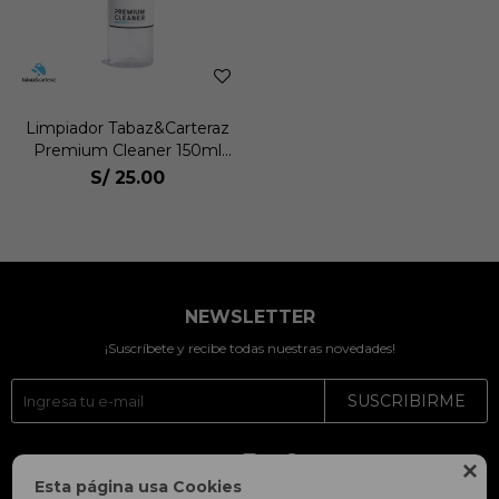
Limpiador Tabaz&Carteraz
Premium Cleaner 150ml
Unisex
S/
25.00
NEWSLETTER
¡Suscríbete y recibe todas nuestras novedades!
SUSCRIBIRME




Esta página usa Cookies