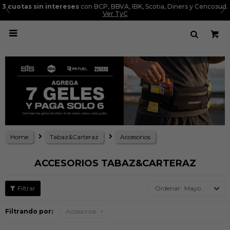
3 cuotas sin intereses
con BCP, BBVA, IBK, Scotia, Diners y Cencosud.
Ver TyC

Home
Tabaz&Carteraz
Accesorios
ACCESORIOS TABAZ&CARTERAZ
Mayor precio
Filtrando por:
Accesorios