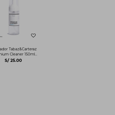
ador Tabaz&Carteraz
ium Cleaner 150ml
Unisex
S/
25.00