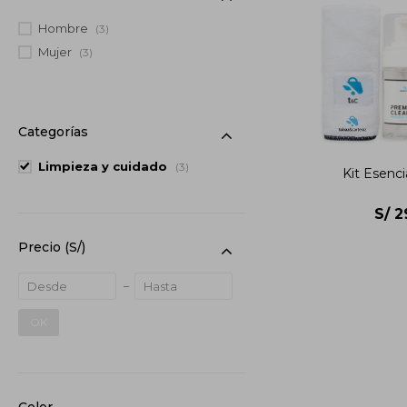
Hombre
(3)
Mujer
(3)
Categorías
Limpieza y cuidado
(3)
Kit Esenci
S/
2
Precio
(S/)
OK