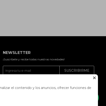
NEWSLETTER
¡Suscríbete y recibe todas nuestras novedades!
SUSCRIBIRME




alizar el contenido y los anuncios, ofrecer funciones de