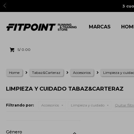
3 cuo
MARCAS
HOM
S/
0.00
Home
Tabaz&Carteraz
Accesorios
Limpieza y cuida
LIMPIEZA Y CUIDADO TABAZ&CARTERAZ
Filtrando por:
Accesorios
Limpieza y cuidado
Quitar filtr
Género