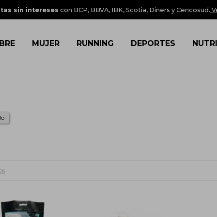
tas sin intereses
con BCP, BBVA, IBK, Scotia, Diners y Cencosud.
V
BRE
MUJER
RUNNING
DEPORTES
NUTR
do
os