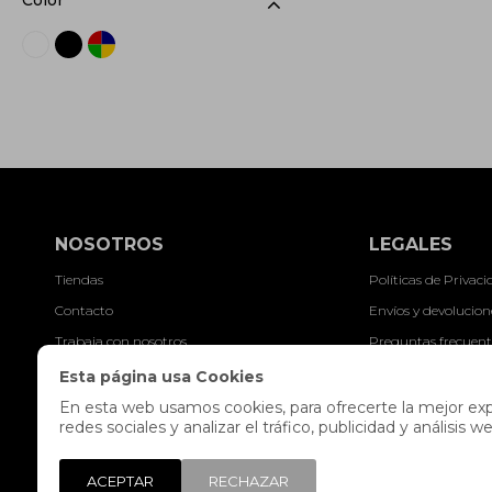
Color
NOSOTROS
LEGALES
Tiendas
Políticas de Privac
Contacto
Envíos y devolucion
Trabaja con nosotros
Preguntas frecuent
Libro de reclamaciones
Términos y condici
Esta página usa Cookies
Legales y Promocio
En esta web usamos cookies, para ofrecerte la mejor expe
redes sociales y analizar el tráfico, publicidad y análisi
ACEPTAR
RECHAZAR