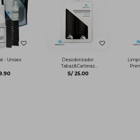
al - Unisex
Desodorizador
Limpi
Tabaz&Carteraz
Prem
Desodorizador Unisex
9.90
S/
25.00