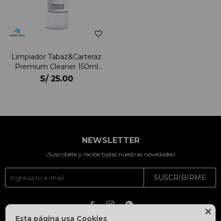
Limpiador Tabaz&Carteraz
Premium Cleaner 150ml
Unisex
S/
25.00
NEWSLETTER
¡Suscríbete y recibe todas nuestras novedades!
SUSCRIBIRME




Esta página usa Cookies