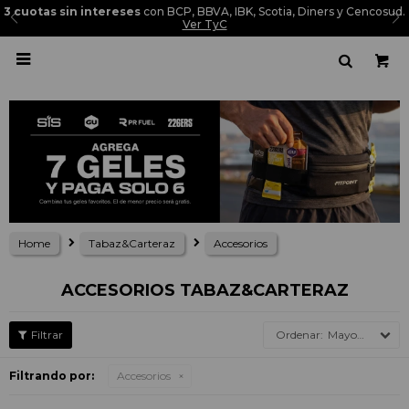
3 cuotas sin intereses
con BCP, BBVA, IBK, Scotia, Diners y Cencosud.
Ver TyC

Home
Tabaz&Carteraz
Accesorios
ACCESORIOS TABAZ&CARTERAZ
Mayor precio
Filtrando por:
Accesorios