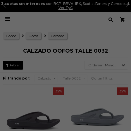
3 cuotas sin intereses
con BCP, BBVA, IBK, Scotia, Diners y Cencosud.
Ver TyC

Home
Oofos
Calzado
CALZADO OOFOS TALLE 0032
Mayor precio
Filtrando por:
Calzado
Talle 0032
Quitar filtros
32
32