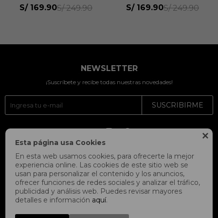
Unisex
Mujer
S/
169.90
S/
169.90
S/
249.90
S/
249.90
NEWSLETTER
¡Suscríbete y recibe todas nuestras novedades!
SUSCRIBIRME




Esta página usa Cookies
En esta web usamos cookies, para ofrecerte la mejor
experiencia online. Las cookies de este sitio web se
usan para personalizar el contenido y los anuncios,
ofrecer funciones de redes sociales y analizar el tráfico,
publicidad y análisis web. Puedes revisar mayores
detalles e información
aquí
.