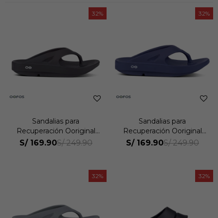
32
32
Sandalias para
Sandalias para
Recuperación Ooriginal
Recuperación Ooriginal
Unisex
Unisex
S/
169.90
S/
169.90
S/
249.90
S/
249.90
32
32