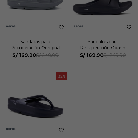
Sandalias para
Sandalias para
Recuperación Ooriginal
Recuperación Ooahh
Unisex
Unisex
S/
169.90
S/
169.90
S/
249.90
S/
249.90
32