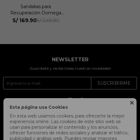
Sandalias para
Recuperación Oomega
Thong Mujer
S/
169.90
S/
249.90
NEWSLETTER
¡Suscríbete y recibe todas nuestras novedades!
SUSCRIBIRME




Esta página usa Cookies
En esta web usamos cookies, para ofrecerte la mejor
experiencia online. Las cookies de este sitio web se
usan para personalizar el contenido y los anuncios,
ofrecer funciones de redes sociales y analizar el tráfico,
publicidad y análisis web. Puedes revisar mayores