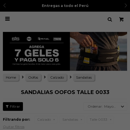
Entregas a todo el Perú

Home
Oofos
Calzado
Sandalias
SANDALIAS OOFOS TALLE 0033
Mayor precio
Filtrando por:
Calzado
Sandalias
Talle 0033
Quitar filtros