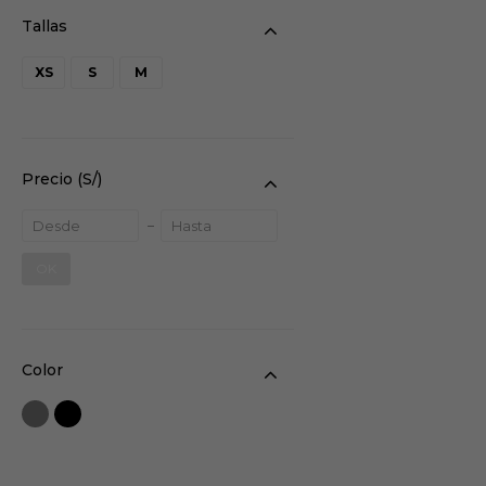
XS
S
M
Precio
(S/)
OK
Color