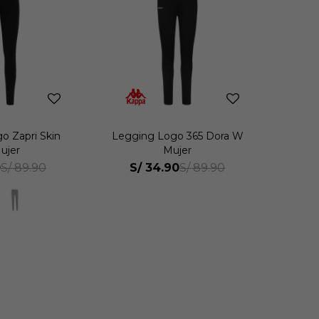
o Zapri Skin
Legging Logo 365 Dora W
ujer
Mujer
0
S/
34.90
S/
89.90
S/
89.90