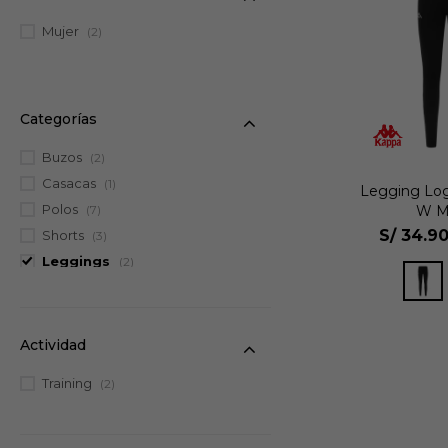
Mujer
(2)
Categorías
Buzos
(2)
Casacas
(1)
Legging Log
Polos
W M
(7)
S/
34.9
Shorts
(3)
Leggings
(2)
Bividis
(3)
Actividad
Training
(2)