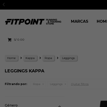
MARCAS
HOM
S/
0.00
Home
Kappa
Ropa
Leggings
LEGGINGS KAPPA
Filtrando por:
Ropa
Leggings
Quitar filtros
Género