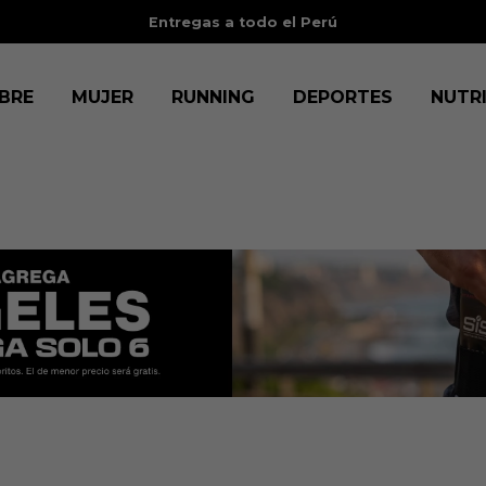
3 cuotas sin intereses
con BCP, BBVA, IBK, Scotia, Diners y Cenco
BRE
MUJER
RUNNING
DEPORTES
NUTR