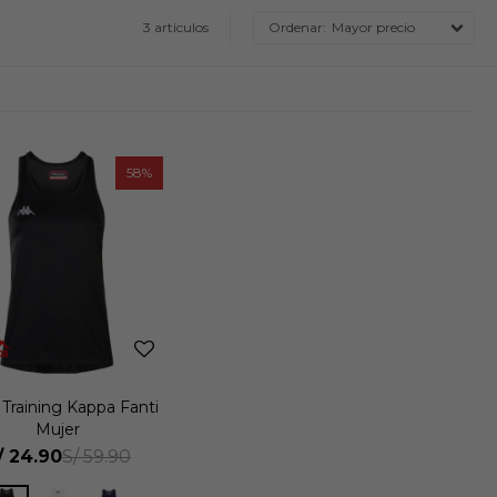
3 artículos
Mayor precio
58
i Training Kappa Fanti
Mujer
/
24.90
S/
59.90