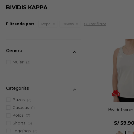
BIVIDIS KAPPA
Filtrando por:
Ropa
Bividis
Quitar filtros
Género
Mujer
(3)
Categorías
Buzos
(2)
Casacas
(1)
Bividi Traini
Polos
(7)
S/
59.9
Shorts
(3)
Leggings
(2)