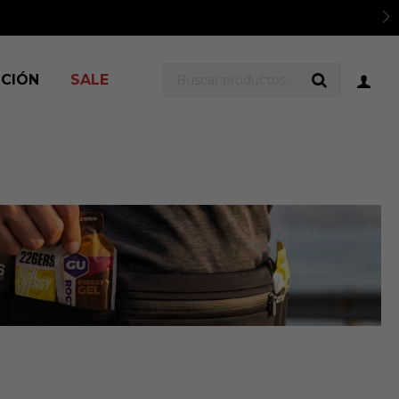
sud.
Ver TyC
ICIÓN
SALE