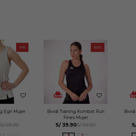
14
60
ng Egri Mujer
Bividi Training Kombat Run
Bivid
Fines Mujer
0
S/
39.90
S
S/
69.90
S/
99.90