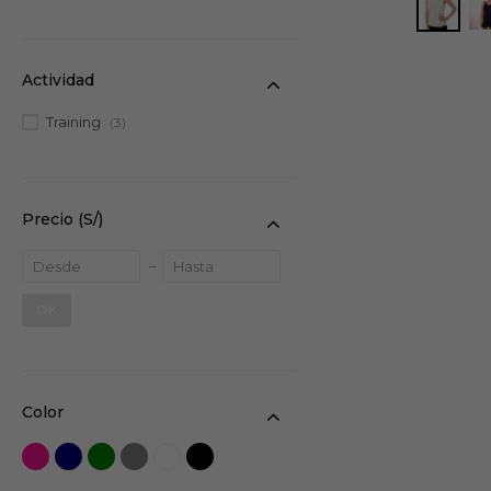
Bividis
(3)
Actividad
Training
(3)
Precio
(S/)
OK
Color