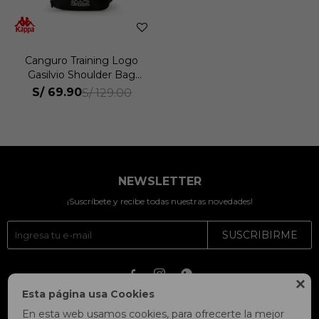
Canguro Training Logo
Gasilvio Shoulder Bag
Unisex
S/
69.90
S/
129.00
NEWSLETTER
¡Suscríbete y recibe todas nuestras novedades!
SUSCRIBIRME




Esta página usa Cookies
En esta web usamos cookies, para ofrecerte la mejor