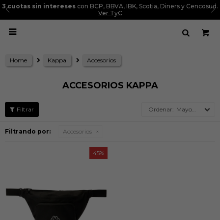
3 cuotas sin intereses
con BCP, BBVA, IBK, Scotia, Diners y Cencosud.
Ver TyC

Home
Kappa
Accesorios
ACCESORIOS KAPPA
Mayor precio
Filtrando por:
Accesorios
45