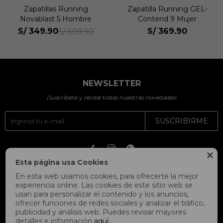
Zapatillas Running
Zapatilla Running GEL-
Novablast 5 Hombre
Contend 9 Mujer
S/
349.90
S/
369.90
S/
699.90
NEWSLETTER
¡Suscríbete y recibe todas nuestras novedades!
SUSCRIBIRME




Esta página usa Cookies
En esta web usamos cookies, para ofrecerte la mejor
experiencia online. Las cookies de este sitio web se
usan para personalizar el contenido y los anuncios,
ofrecer funciones de redes sociales y analizar el tráfico,
publicidad y análisis web. Puedes revisar mayores
detalles e información
aquí
.