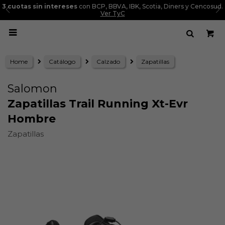
3 cuotas sin intereses
con BCP, BBVA, IBK, Scotia, Diners y Cencosud.
Ver TyC

Home
Catálogo
Calzado
Zapatillas
Salomon
Zapatillas Trail Running Xt-Evr
Hombre
Zapatillas