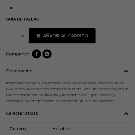
10
GUÍA DE TALLAS
AÑADIR AL CARRITO
1


Descripción
Inspirada en una silueta icónica, con una versatilidad moderna, la XT-
EVR combina elementos reconocibles de trail con una completa lista de
características para el día a día y la exploración. Ligera, estable y
cómoda: una interpretación adaptable de un pilar de Salomon.
Características
Género
Hombre