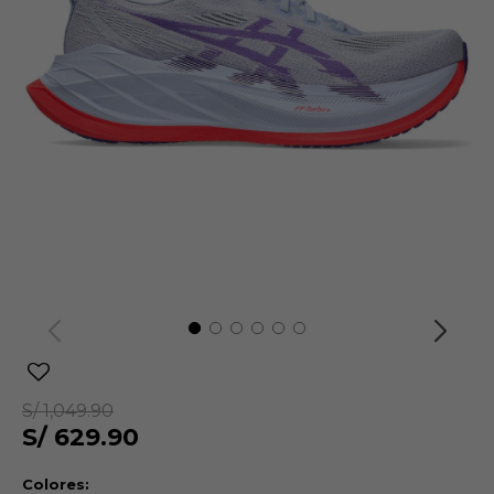
S/
1,049.90
S/
629.90
Colores: