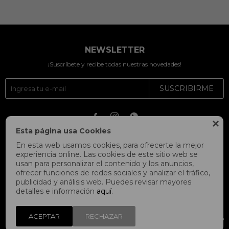
NEWSLETTER
¡Suscríbete y recibe todas nuestras novedades!
SUSCRIBIRME




Esta página usa Cookies
En esta web usamos cookies, para ofrecerte la mejor
experiencia online. Las cookies de este sitio web se
usan para personalizar el contenido y los anuncios,
ofrecer funciones de redes sociales y analizar el tráfico,
publicidad y análisis web. Puedes revisar mayores
detalles e información
aquí
.
ACEPTAR
RECHAZAR
© Copyright 2026 / Fitpoint