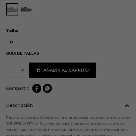
Talla:
13
GUÍA DE TALLAS
AÑADIR AL CARRITO
1


Descripción
Pasa de una sensación estándar a una sensación superior con el calzado
SUPERBLAST™ 2. Es un entrenador altamente receptivo y enérgico,
versátil para sesiones de ritmo más rápido, carreras de ritmo y carreras
de recuperación. La entresuela presenta una combinación de