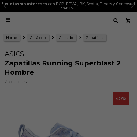
3 cuotas sin intereses
con BCP, BBVA, IBK, Scotia, Diners y Cencosud.
Ver TyC

Home
Catálogo
Calzado
Zapatillas
ASICS
Zapatillas Running Superblast 2
Hombre
Zapatillas
40