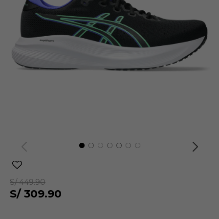
S/
449.90
S/
309.90