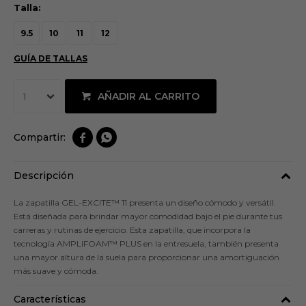
Talla:
9.5
10
11
12
GUÍA DE TALLAS
AÑADIR AL CARRITO
1


Descripción
La zapatilla GEL-EXCITE™ 11 presenta un diseño cómodo y versátil.
Está diseñada para brindar mayor comodidad bajo el pie durante tus
carreras y rutinas de ejercicio. Esta zapatilla, que incorpora la
tecnología AMPLIFOAM™ PLUS en la entresuela, también presenta
una mayor altura de la suela para proporcionar una amortiguación
más suave y cómoda.
Características