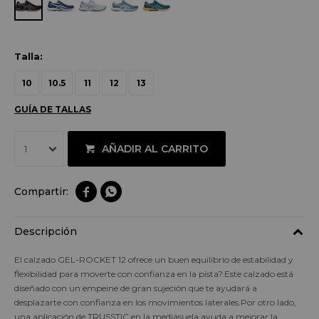
Talla:
10
10.5
11
12
13
GUÍA DE TALLAS
AÑADIR AL CARRITO
1


Descripción
El calzado GEL-ROCKET 12 ofrece un buen equilibrio de estabilidad y
flexibilidad para moverte con confianza en la pista?.Este calzado está
diseñado con un empeine de gran sujeción que te ayudará a
desplazarte con confianza en los movimientos laterales.Por otro lado,
una aplicación de TRUSSTIC en la mediasuela ayuda a mejorar la