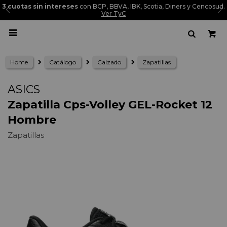
3 cuotas sin intereses
con BCP, BBVA, IBK, Scotia, Diners y Cencosud.
Ver TyC

Home
Catálogo
Calzado
Zapatillas
ASICS
Zapatilla Cps-Volley GEL-Rocket 12
Hombre
Zapatillas